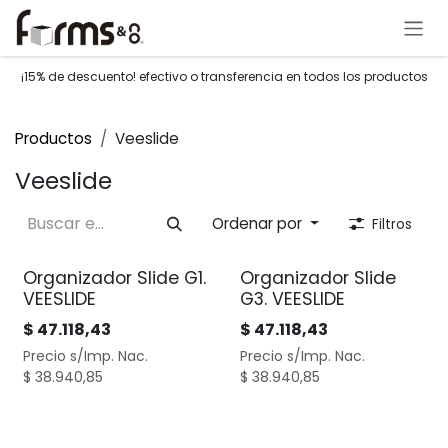
Ir al contenido
¡15% de descuento! efectivo o transferencia en todos los productos
Productos
Veeslide
Veeslide
Ordenar por
Filtros
Organizador Slide G1.
Organizador Slide
VEESLIDE
G3. VEESLIDE
$
47.118,43
$
47.118,43
Precio s/Imp. Nac.
Precio s/Imp. Nac.
$
38.940,85
$
38.940,85