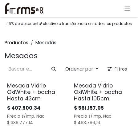
Ir al contenido
¡15% de descuento! efectivo o transferencia en todos los productos
Productos
Mesadas
Mesadas
Ordenar por
Filtros
Mesada Vidrio
Mesada Vidrio
OxiWhite + bacha
OxiWhite + bacha
Hasta 43cm
Hasta 105cm
$
407.500,34
$
561.157,05
Precio s/Imp. Nac.
Precio s/Imp. Nac.
$
336.777,14
$
463.766,16