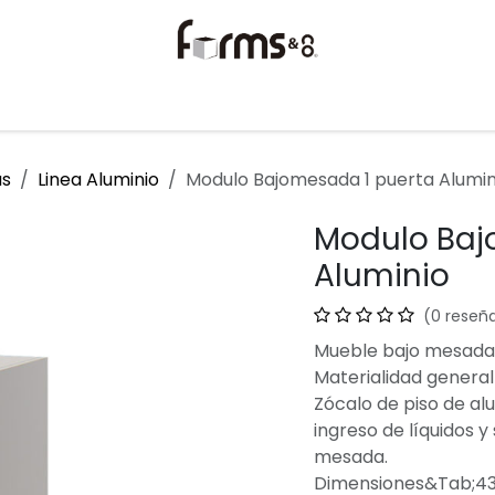
torios
Ayuda
Contáctanos
as
Linea Aluminio
Modulo Bajomesada 1 puerta Alumin
Modulo Baj
Aluminio
(0 reseñ
Mueble bajo mesada 
Materialidad general
Zócalo de piso de alu
ingreso de líquidos y
mesada.
Dimensiones&Tab;43