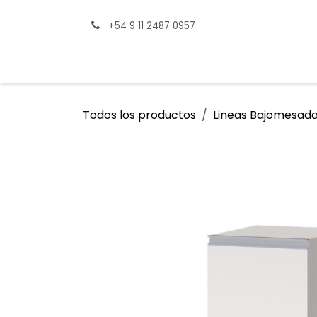
Ir al contenido
+54 9 11 2487 0957
Tienda
Productos destacados
Consul
Todos los productos
Lineas Bajomesad