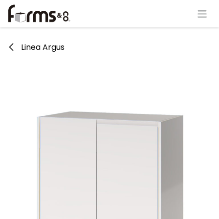
Ir al contenido
Linea Argus