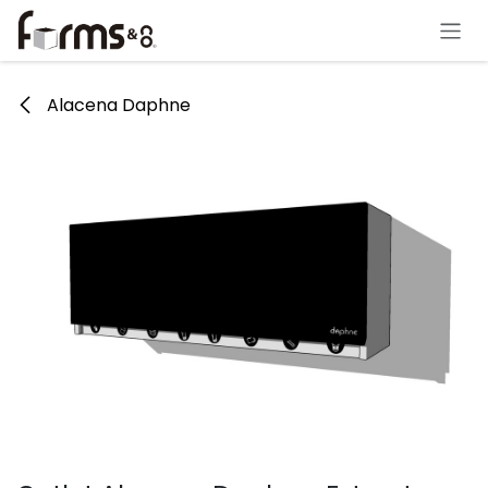
Ir al contenido
Alacena Daphne