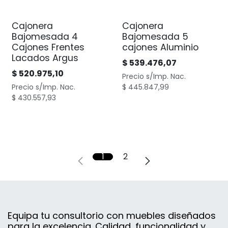
Cajonera
Cajonera
Bajomesada 4
Bajomesada 5
Cajones Frentes
cajones Aluminio
Lacados Argus
$
539.476,07
$
520.975,10
Precio s/Imp. Nac.
Precio s/Imp. Nac.
$
445.847,99
$
430.557,93
1
2
Equipa tu consultorio con muebles diseñados
para la excelencia. Calidad, funcionalidad y