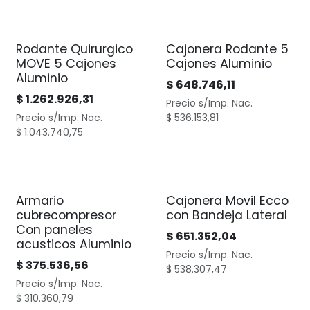
Rodante Quirurgico
Cajonera Rodante 5
MOVE 5 Cajones
Cajones Aluminio
Aluminio
$
648.746,11
$
1.262.926,31
Precio s/Imp. Nac.
Precio s/Imp. Nac.
$
536.153,81
$
1.043.740,75
Armario
Cajonera Movil Ecco
cubrecompresor
con Bandeja Lateral
Con paneles
$
651.352,04
acusticos Aluminio
Precio s/Imp. Nac.
$
375.536,56
$
538.307,47
Precio s/Imp. Nac.
$
310.360,79