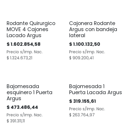
Rodante Quirurgico
Cajonera Rodante
MOVE 4 Cajones
Argus con bandeja
Lacado Argus
lateral
$
1.602.854,58
$
1.100.132,50
Precio s/Imp. Nac.
Precio s/Imp. Nac.
$
1.324.673,21
$
909.200,41
Bajomesada
Bajomesada 1
esquinero 1 Puerta
Puerta Lacada Argus
Argus
$
319.155,61
$
473.486,44
Precio s/Imp. Nac.
Precio s/Imp. Nac.
$
263.764,97
$
391.311,11