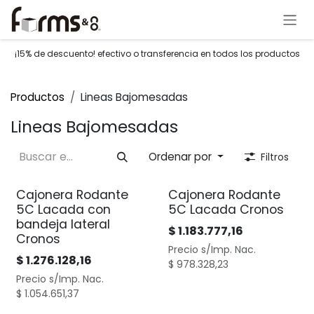
Ir al contenido
¡15% de descuento! efectivo o transferencia en todos los productos
Productos
Lineas Bajomesadas
Lineas Bajomesadas
Ordenar por
Filtros
Cajonera Rodante
Cajonera Rodante
5C Lacada con
5C Lacada Cronos
bandeja lateral
$
1.183.777,16
Cronos
Precio s/Imp. Nac.
$
1.276.128,16
$
978.328,23
Precio s/Imp. Nac.
$
1.054.651,37