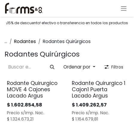
Ir al contenido
¡15% de descuento! efectivo o transferencia en todos los productos
...
Rodantes
Rodantes Quirúrgicos
Rodantes Quirúrgicos
Ordenar por
Filtros
Rodante Quirurgico
Rodante Quirurgico 1
MOVE 4 Cajones
Cajon1 Puerta
Lacado Argus
Lacado Argus
$
1.602.854,58
$
1.409.262,57
Precio s/Imp. Nac.
Precio s/Imp. Nac.
$
1.324.673,21
$
1.164.679,81