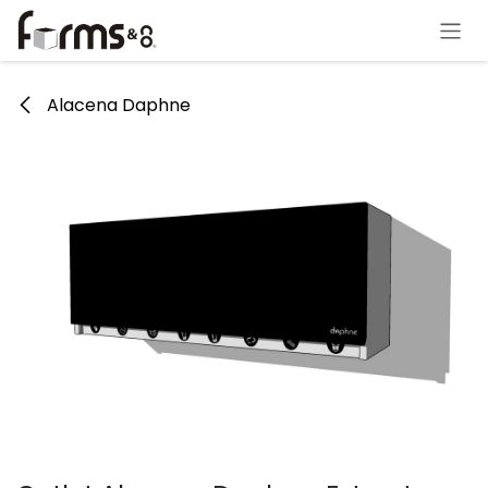
Ir al contenido
Alacena Daphne