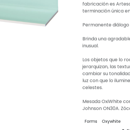
fabricación es Artesa
terminación única en
Permanente diálogo 
Brinda una agradable
inusual.
Los objetos que lo ro
jerarquizan, las text
cambiar su tonalidad
luz con que lo ilumin
celestes.
Mesada OxiWhite co
Johnson ON30A. Zóca
Forms
Oxywhite