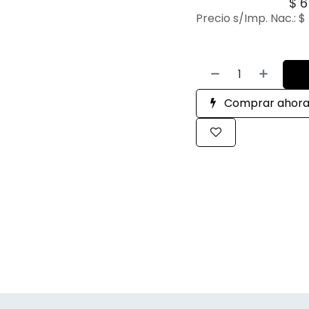
$
6
Precio s/Imp. Nac.:
$
Comprar ahor