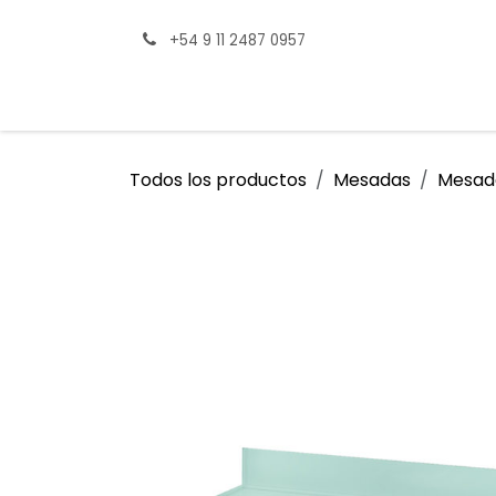
Ir al contenido
+54 9 11 2487 0957
Tienda
Productos destacados
Consul
Todos los productos
Mesadas
Mesada