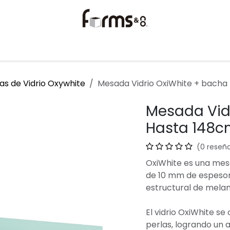
torios
Ayuda
Contáctanos
s de Vidrio Oxywhite
Mesada Vidrio OxiWhite + bacha
Mesada Vid
Hasta 148
(0 reseñ
OxiWhite es una mes
de 10 mm de espesor
estructural de mela
El vidrio OxiWhite se
perlas, logrando un a