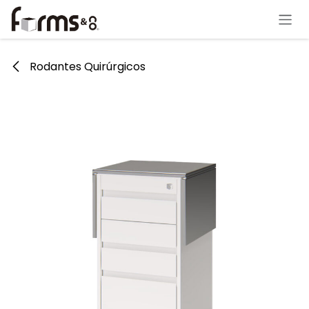
Ir al contenido
Rodantes Quirúrgicos